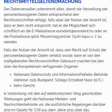
RECHTSMITTELGELTENDMACHUNG
Der Datenverwalter unternimmt alles, damit die Verwaltung der
personenbezogenen Daten entsprechend den
Rechtsvorschriften erfolgt, falls aber der Nutzer der Ansicht ist,
dass er dem nicht entspricht, hat er die Möglichkeit sich
schriftlich an die E-Mailadresse eurodent@eurodent.hu oder an
die Postadresse 9200 Mosonmagyaróvár, Győri kapu u. 7. zu
wenden.
Falls der Nutzer der Ansicht ist, dass sein Recht auf Schutz der
personenbezogenen Daten verletzt wurde, kann er von den
maßgebenden Rechtsvorschriften Gebrauch machen bei den
über die Kompetenzen verfügenden Organen.
Nationale Datenschutz und Informationsfreiheits-Behörde
(Adresse: 1125 Budapest, Szilágyi Erzsébet fasor 22/C.)
beim Gericht.
In Verbindung mit den auf elektronischem Weg geschickten
Werbungen geht die Nationale Medien- und
Nachrichtenbehörde vor, die ausführliche Regelungen darüber
sind im Gesetz Nr. CXII aus dem Jahre 2011 über das