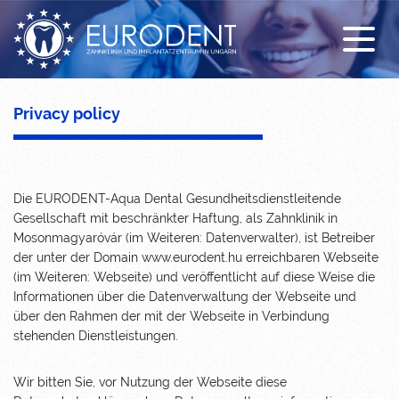
Sonderangebot
Zahnimplantat
Erstuntersuchung
Unsere Klinik
Behandlungen
All-on-4
Kostenloser Abholdienst
Unser Team
Krankenversicherung
Zahnkrone
Unterkunft
Galerie
Privacy policy
Zahnprothese
News / FAQ
Zahnbrücke
Anreise
Die EURODENT-Aqua Dental Gesundheitsdienstleitende
Gesellschaft mit beschränkter Haftung, als Zahnklinik in
Kombinierter Zahnersatz
Coronavirus und Reiseinfos
Mosonmagyaróvár (im Weiteren: Datenverwalter), ist Betreiber
der unter der Domain www.eurodent.hu erreichbaren Webseite
Füllung
Video über die Zahnklinik Ungarn
(im Weiteren: Webseite) und veröffentlicht auf diese Weise die
Informationen über die Datenverwaltung der Webseite und
Mundhygiene
über den Rahmen der mit der Webseite in Verbindung
stehenden Dienstleistungen.
Sedierung
EMS DENTAL Spa
Wir bitten Sie, vor Nutzung der Webseite diese