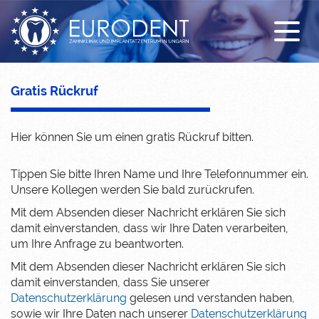
Sonderangebot
Zahnimplantat
Erstuntersuchung
Unsere Klinik
Behandlungen
All-on-4
Kostenloser Abholdienst
Unser Team
Krankenversicherung
Zahnkrone
Unterkunft
Galerie
Gratis Rückruf
Zahnprothese
News / FAQ
Hier können Sie um einen gratis Rückruf bitten.
Zahnbrücke
Anreise
Tippen Sie bitte Ihren Name und Ihre Telefonnummer ein.
Kombinierter Zahnersatz
Coronavirus und Reiseinfos
Unsere Kollegen werden Sie bald zurückrufen.
Füllung
Video über die Zahnklinik Ungarn
Mit dem Absenden dieser Nachricht erklären Sie sich
damit einverstanden, dass wir Ihre Daten verarbeiten,
Mundhygiene
um Ihre Anfrage zu beantworten.
Mit dem Absenden dieser Nachricht erklären Sie sich
Sedierung
damit einverstanden, dass Sie unserer
Datenschutzerklärung
gelesen und verstanden haben,
EMS DENTAL Spa
sowie wir Ihre Daten nach unserer
Datenschutzerklärung