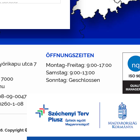
ÖFFNUNGSZEITEN
őrikapu utca 7
Montag-Freitag: 9:00-17:00
Samstag: 9:00-13:00
 7000
Sonntag: Geschlossen
hu
 08-09-004716
0260-1-08
26. Copyright © Eurodent Zahnklinik Ungarn |
Sitemap
|
Pályázatok és táj