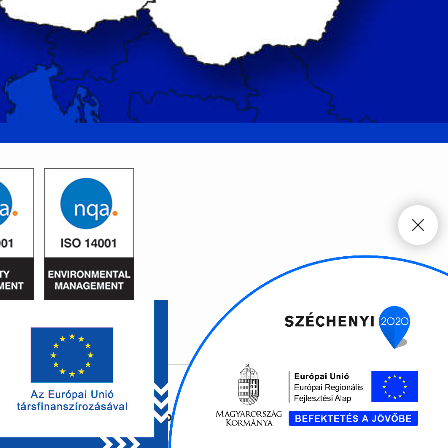
ékoztatók
Web
,
SEO
:
Deutsche Web GmbH.