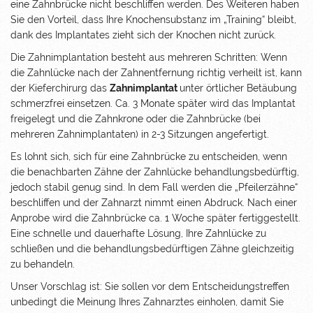
eine Zahnbrücke nicht beschliffen werden. Des Weiteren haben
Sie den Vorteil, dass Ihre Knochensubstanz im „Training“ bleibt,
dank des Implantates zieht sich der Knochen nicht zurück.
Die Zahnimplantation besteht aus mehreren Schritten: Wenn
die Zahnlücke nach der Zahnentfernung richtig verheilt ist, kann
der Kieferchirurg das
Zahnimplantat
unter örtlicher Betäubung
schmerzfrei einsetzen. Ca. 3 Monate später wird das Implantat
freigelegt und die Zahnkrone oder die Zahnbrücke (bei
mehreren Zahnimplantaten) in 2-3 Sitzungen angefertigt.
Es lohnt sich, sich für eine Zahnbrücke zu entscheiden, wenn
die benachbarten Zähne der Zahnlücke behandlungsbedürftig,
jedoch stabil genug sind. In dem Fall werden die „Pfeilerzähne“
beschliffen und der Zahnarzt nimmt einen Abdruck. Nach einer
Anprobe wird die Zahnbrücke ca. 1 Woche später fertiggestellt.
Eine schnelle und dauerhafte Lösung, Ihre Zahnlücke zu
schließen und die behandlungsbedürftigen Zähne gleichzeitig
zu behandeln.
Unser Vorschlag ist: Sie sollen vor dem Entscheidungstreffen
unbedingt die Meinung Ihres Zahnarztes einholen, damit Sie