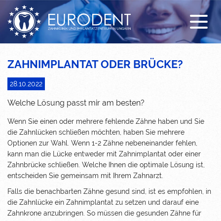
Sonderangebot
Zahnimplantat
Erstuntersuchung
Unsere Klinik
Behandlungen
All-on-4
Kostenloser Abholdienst
Unser Team
Krankenversicherung
Zahnkrone
Unterkunft
Galerie
ZAHNIMPLANTAT ODER BRÜCKE?
Zahnprothese
News / FAQ
28.10.2022
Zahnbrücke
Anreise
Welche Lösung passt mir am besten?
Wenn Sie einen oder mehrere fehlende Zähne haben und Sie
Kombinierter Zahnersatz
Coronavirus und Reiseinfos
die Zahnlücken schließen möchten, haben Sie mehrere
Optionen zur Wahl. Wenn 1-2 Zähne nebeneinander fehlen,
Füllung
Video über die Zahnklinik Ungarn
kann man die Lücke entweder mit Zahnimplantat oder einer
Zahnbrücke schließen. Welche Ihnen die optimale Lösung ist,
Mundhygiene
entscheiden Sie gemeinsam mit Ihrem Zahnarzt.
Sedierung
Falls die benachbarten Zähne gesund sind, ist es empfohlen, in
die Zahnlücke ein Zahnimplantat zu setzen und darauf eine
EMS DENTAL Spa
Zahnkrone anzubringen. So müssen die gesunden Zähne für