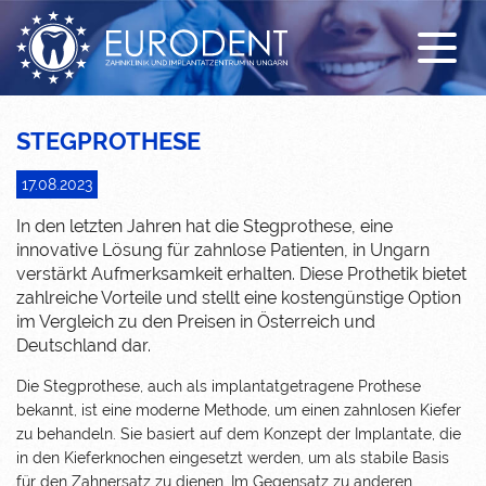
Sonderangebot
Zahnimplantat
Erstuntersuchung
Unsere Klinik
Behandlungen
All-on-4
Kostenloser Abholdienst
Unser Team
Krankenversicherung
Zahnkrone
Unterkunft
Galerie
STEGPROTHESE
Zahnprothese
News / FAQ
17.08.2023
Zahnbrücke
Anreise
In den letzten Jahren hat die Stegprothese, eine
innovative Lösung für zahnlose Patienten, in Ungarn
Kombinierter Zahnersatz
Coronavirus und Reiseinfos
verstärkt Aufmerksamkeit erhalten. Diese Prothetik bietet
zahlreiche Vorteile und stellt eine kostengünstige Option
Füllung
Video über die Zahnklinik Ungarn
im Vergleich zu den Preisen in Österreich und
Deutschland dar.
Mundhygiene
Die Stegprothese, auch als implantatgetragene Prothese
bekannt, ist eine moderne Methode, um einen zahnlosen Kiefer
Sedierung
zu behandeln. Sie basiert auf dem Konzept der Implantate, die
in den Kieferknochen eingesetzt werden, um als stabile Basis
EMS DENTAL Spa
für den Zahnersatz zu dienen. Im Gegensatz zu anderen